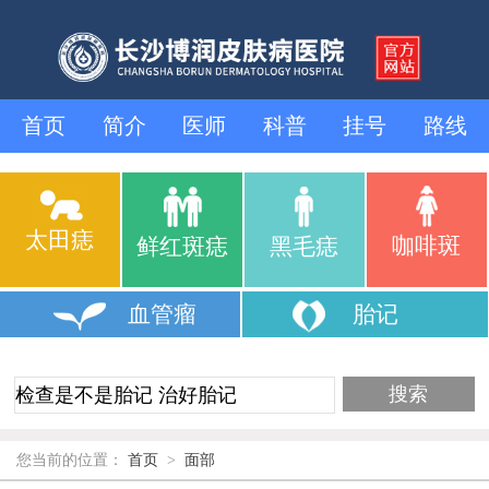
首页
简介
医师
科普
挂号
路线
太田痣
咖啡斑
鲜红斑痣
黑毛痣
血管瘤
胎记
您当前的位置：
首页
>
面部