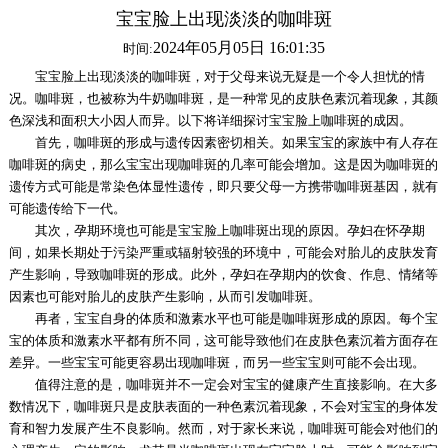
宝宝脸上出现淡淡的咖啡斑
2024年05月05日 16:01:35
时间:
宝宝脸上出现淡淡的咖啡斑，对于父母来说无疑是一个令人担忧的情
况。咖啡斑，也被称为牛奶咖啡斑，是一种常见的皮肤色素沉着现象，其颜
色深浅和面积大小因人而异。以下将详细探讨宝宝脸上咖啡斑的成因。
首先，咖啡斑的形成与遗传因素密切相关。如果宝宝的家族中有人存在
咖啡斑的病史，那么宝宝出现咖啡斑的几率可能会增加。这是因为咖啡斑的
遗传方式可能是常染色体显性遗传，即只要父母一方携带咖啡斑基因，就有
可能遗传给下一代。
其次，孕期环境也可能是宝宝脸上咖啡斑出现的原因。孕妇在怀孕期
间，如果长期处于污染严重或辐射较强的环境中，可能会对胎儿的皮肤发育
产生影响，导致咖啡斑的形成。此外，孕妇在孕期内的饮食、作息、情绪等
因素也可能对胎儿的皮肤产生影响，从而引发咖啡斑。
再者，宝宝自身的体质和激素水平也可能是咖啡斑形成的原因。每个宝
宝的体质和激素水平都有所不同，这可能导致他们在皮肤色素沉着方面存在
差异。一些宝宝可能更容易出现咖啡斑，而另一些宝宝则可能不会出现。
值得注意的是，咖啡斑并不一定会对宝宝的健康产生直接影响。在大多
数情况下，咖啡斑只是皮肤表面的一种色素沉着现象，不会对宝宝的身体发
育和智力发展产生不良影响。然而，对于家长来说，咖啡斑可能会对他们的